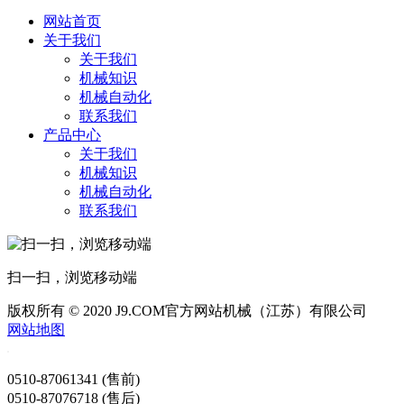
网站首页
关于我们
关于我们
机械知识
机械自动化
联系我们
产品中心
关于我们
机械知识
机械自动化
联系我们
扫一扫，浏览移动端
版权所有 © 2020 J9.COM官方网站机械（江苏）有限公司
网站地图
0510-87061341 (售前)
0510-87076718 (售后)