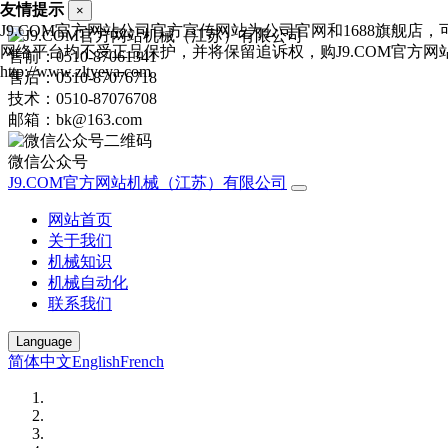
友情提示
×
J9.COM官方网站公司官方宣传网站为公司官网和1688旗舰店
网络平台均不受正品保护，并将保留追诉权，购J9.COM官方
售前：0510-87061341
http://www.zltyeya.com
售后：0510-87076718
技术：0510-87076708
邮箱：bk@163.com
微信公众号
J9.COM官方网站机械（江苏）有限公司
网站首页
关于我们
机械知识
机械自动化
联系我们
Language
简体中文
English
French