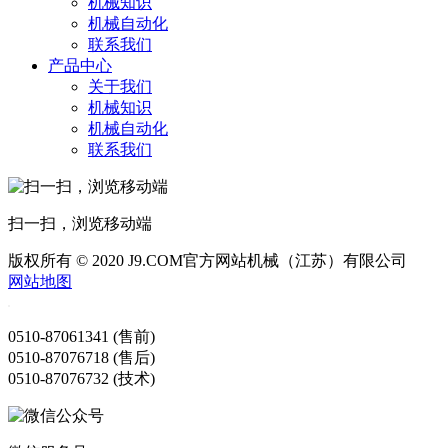
机械知识
机械自动化
联系我们
产品中心
关于我们
机械知识
机械自动化
联系我们
扫一扫，浏览移动端
版权所有 © 2020 J9.COM官方网站机械（江苏）有限公司
网站地图
0510-87061341 (售前)
0510-87076718 (售后)
0510-87076732 (技术)