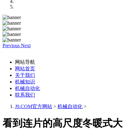
Previous
Next
网站导航
网站首页
关于我们
机械知识
机械自动化
联系我们
J9.COM官方网站
>
机械自动化
>
看到连片的高尺度冬暖式大