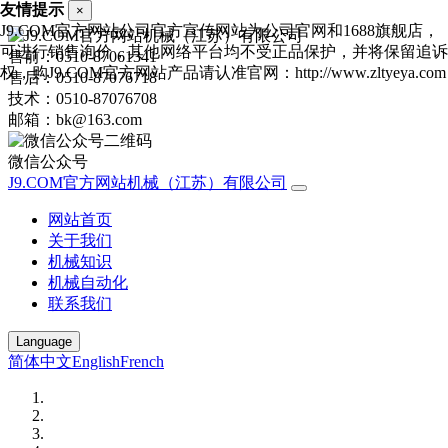
友情提示
×
J9.COM官方网站公司官方宣传网站为公司官网和1688旗舰店，
可进行销售询价，其他网络平台均不受正品保护，并将保留追诉
售前：0510-87061341
权，购J9.COM官方网站产品请认准官网：http://www.zltyeya.com
售后：0510-87076718
技术：0510-87076708
邮箱：bk@163.com
微信公众号
J9.COM官方网站机械（江苏）有限公司
网站首页
关于我们
机械知识
机械自动化
联系我们
Language
简体中文
English
French