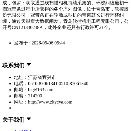
成，包罗：获取通过线扫描相机持续采集的、环绕纠缠最初一
圈冠带条过程中所获得的各个序列图像，位于青岛市，软控股
份无限公司，冠带条正在轮胎成型机的带束鼓长进行环绕纠
缠，通过天眼查大数据阐发，青岛软控机电工程无限公司，公
开号CN121330238A，此外企业还具有行政许可21个。
发布于 : 2026-05-06 05:44
联系我们
地址：江苏省宜兴市
电话：0510-87061341 0510-87061340
邮箱：bk@163.com
邮编：214200
网址：http://www.zltyeya.com
关于我们